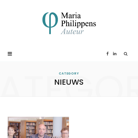
F
L
ATEGO
a
i
CATEGORY
NIEUWS
c
n
e
k
b
e
o
d