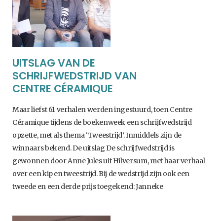
o
I
k
n
UITSLAG VAN DE
SCHRIJFWEDSTRIJD VAN
CENTRE CÉRAMIQUE
Maar liefst 61 verhalen werden ingestuurd, toen Centre
Céramique tijdens de boekenweek een schrijfwedstrijd
opzette, met als thema ‘Tweestrijd’. Inmiddels zijn de
winnaars bekend. De uitslag De schrijfwedstrijd is
gewonnen door Anne Jules uit Hilversum, met haar verhaal
over een kip en tweestrijd. Bij de wedstrijd zijn ook een
tweede en een derde prijs toegekend: Janneke