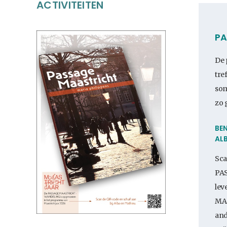
ACTIVITEITEN
PA
De
tre
som
zo 
BE
ALB
Sca
PA
lev
MAA
and