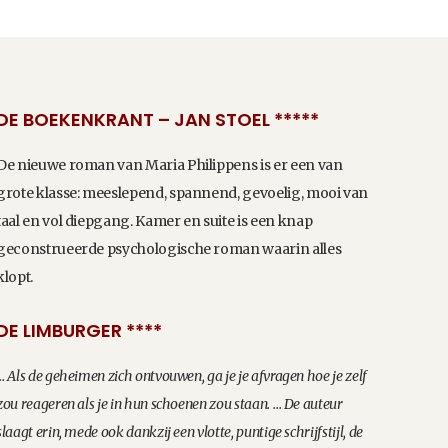
DE BOEKENKRANT – JAN STOEL *****
De nieuwe roman van Maria Philippens is er een van
grote klasse: meeslepend, spannend, gevoelig, mooi van
taal en vol diepgang. Kamer en suite is een knap
geconstrueerde psychologische roman waarin alles
klopt.
DE LIMBURGER ****
… Als de geheimen zich ontvouwen, ga je je afvragen hoe je zelf
zou reageren als je in hun schoenen zou staan. … De auteur
slaagt erin, mede ook dankzij een vlotte, puntige schrijfstijl, de