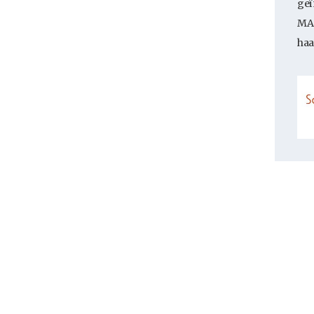
geï
MAA
haa