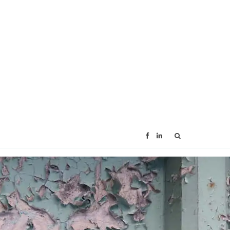
F
L
a
i
c
n
e
k