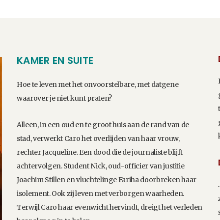
KAMER EN SUITE
Hoe te leven met het onvoorstelbare, met datgene
waarover je niet kunt praten?
Alleen, in een oud en te groot huis aan de rand van de
stad, verwerkt Caro het overlijden van haar vrouw,
rechter Jacqueline. Een dood die de journaliste blijft
achtervolgen. Student Nick, oud-officier van justitie
Joachim Stillen en vluchtelinge Fariha doorbreken haar
isolement. Ook zij leven met verborgen waarheden.
Terwijl Caro haar evenwicht hervindt, dreigt het verleden