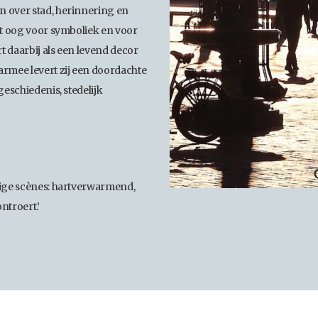
n over stad, herinnering en
et oog voor symboliek en voor
 daarbij als een levend decor
armee levert zij een doordachte
eschiedenis, stedelijk
ige scènes: hartverwarmend,
ntroert.’