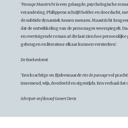
‘Passage Maastricht
is een gelaagde, psychologische roma
verandering. Philippens schrijft helder en doordacht, m
de subtiele dynamiek tussen mensen. Maastricht fungeert
dat de ontwikkeling van de personages weerspiegelt. Da
en overtuigende roman af die laat zien hoe persoonlijke g
geheugen en literatuur elkaar kunnen versterken.’
De Boekenkrant
‘Een krachtige en fijnbesnaarde
rite de passage
vol pracht
innemend, wijs, doorleefd en eigentijds. Een verhaal dat o
Schrijver en filosoof Govert Derix