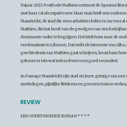
Najaar 2023. Postbode Mathieu ontmoet de Spaanse litera
met haar rol als expatvrouw. Haar man leidt een onderzoe
Maastricht, de stad die eens arbeiders lokte en nu voora
Mathieu, die last heeft van de gevolgen van een bedrijfs
dominante vader te begrijpen. Het leidt hem naar de oud
vredesmissie in Libanon. Dat wekt de interesse van Alba
geschiedenis van Mathieu gaat schrijven, komt haar huwel
gebeurt er iets wat ieders leven voorgoed verandert.
In Passage Maastricht zijn stad en lezer getuige van een
mededogen, pijnlijke littekens en grenzen tussen verlan
REVIEW
EEN OVERTUIGENDE ROMAN * * * *