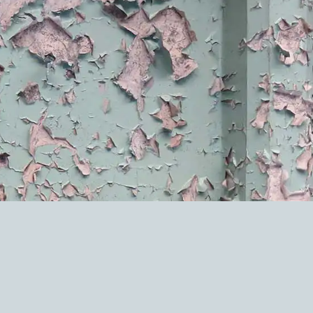
b
e
o
d
o
I
k
n