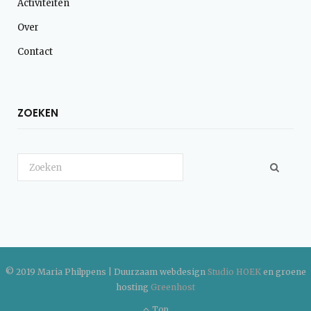
Activiteiten
Over
Contact
ZOEKEN
Search
for:
© 2019 Maria Philppens | Duurzaam webdesign
Studio HOEK
en groene
hosting
Greenhost
Top