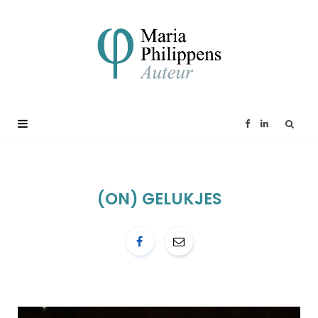
F
L
a
i
c
n
(ON) GELUKJES
e
k
b
e
o
d