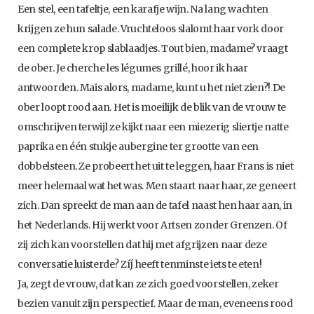
Een stel, een tafeltje, een karafje wijn. Na lang wachten
krijgen ze hun salade. Vruchteloos slalomt haar vork door
een complete krop slablaadjes. Tout bien, madame? vraagt
de ober. Je cherche les légumes grillé, hoor ik haar
antwoorden. Mais alors, madame, kunt u het niet zien?! De
ober loopt rood aan. Het is moeilijk de blik van de vrouw te
omschrijven terwijl ze kijkt naar een miezerig sliertje natte
paprika en één stukje aubergine ter grootte van een
dobbelsteen. Ze probeert het uit te leggen, haar Frans is niet
meer helemaal wat het was. Men staart naar haar, ze geneert
zich. Dan spreekt de man aan de tafel naast hen haar aan, in
het Nederlands. Hij werkt voor Artsen zonder Grenzen. Of
zij zich kan voorstellen dat hij met afgrijzen naar deze
conversatie luisterde? Zíj heeft tenminste iets te eten!
Ja, zegt de vrouw, dat kan ze zich goed voorstellen, zeker
bezien vanuit zijn perspectief. Maar de man, eveneens rood