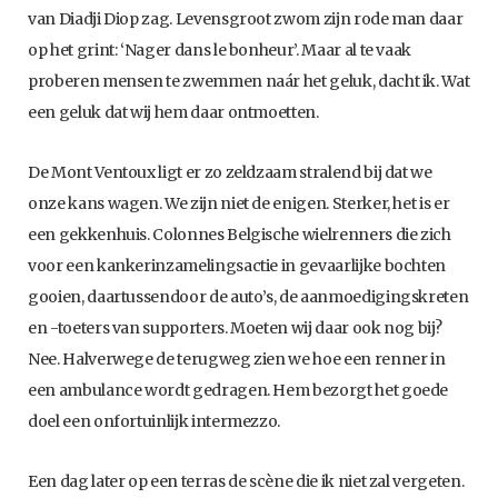
van Diadji Diop zag. Levensgroot zwom zijn rode man daar
op het grint: ‘Nager dans le bonheur’. Maar al te vaak
proberen mensen te zwemmen naár het geluk, dacht ik. Wat
een geluk dat wij hem daar ontmoetten.
De Mont Ventoux ligt er zo zeldzaam stralend bij dat we
onze kans wagen. We zijn niet de enigen. Sterker, het is er
een gekkenhuis. Colonnes Belgische wielrenners die zich
voor een kankerinzamelingsactie in gevaarlijke bochten
gooien, daartussendoor de auto’s, de aanmoedigingskreten
en -toeters van supporters. Moeten wij daar ook nog bij?
Nee. Halverwege de terugweg zien we hoe een renner in
een ambulance wordt gedragen. Hem bezorgt het goede
doel een onfortuinlijk intermezzo.
Een dag later op een terras de scène die ik niet zal vergeten.