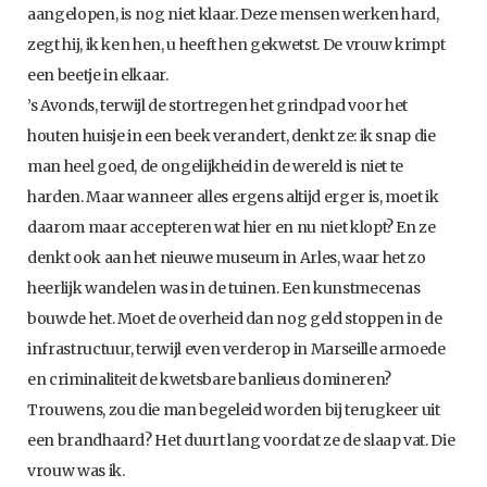
aangelopen, is nog niet klaar. Deze mensen werken hard,
zegt hij, ik ken hen, u heeft hen gekwetst. De vrouw krimpt
een beetje in elkaar.
’s Avonds, terwijl de stortregen het grindpad voor het
houten huisje in een beek verandert, denkt ze: ik snap die
man heel goed, de ongelijkheid in de wereld is niet te
harden. Maar wanneer alles ergens altijd erger is, moet ik
daarom maar accepteren wat hier en nu niet klopt? En ze
denkt ook aan het nieuwe museum in Arles, waar het zo
heerlijk wandelen was in de tuinen. Een kunstmecenas
bouwde het. Moet de overheid dan nog geld stoppen in de
infrastructuur, terwijl even verderop in Marseille armoede
en criminaliteit de kwetsbare banlieus domineren?
Trouwens, zou die man begeleid worden bij terugkeer uit
een brandhaard? Het duurt lang voordat ze de slaap vat. Die
vrouw was ik.