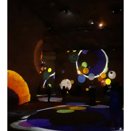
o
I
k
n