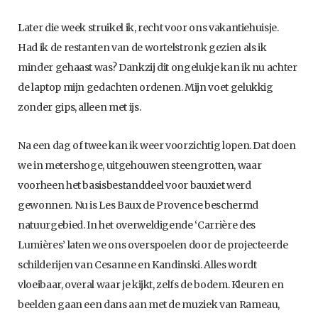
Later die week struikel ik, recht voor ons vakantiehuisje.
Had ik de restanten van de wortelstronk gezien als ik
minder gehaast was? Dankzij dit ongelukje kan ik nu achter
de laptop mijn gedachten ordenen. Mijn voet gelukkig
zonder gips, alleen met ijs.
Na een dag of twee kan ik weer voorzichtig lopen. Dat doen
we in metershoge, uitgehouwen steengrotten, waar
voorheen het basisbestanddeel voor bauxiet werd
gewonnen. Nu is Les Baux de Provence beschermd
natuurgebied. In het overweldigende ‘Carrière des
Lumières’ laten we ons overspoelen door de projecteerde
schilderijen van Cesanne en Kandinski. Alles wordt
vloeibaar, overal waar je kijkt, zelfs de bodem. Kleuren en
beelden gaan een dans aan met de muziek van Rameau,