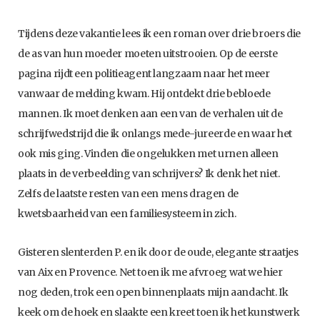
Tijdens deze vakantie lees ik een roman over drie broers die
de as van hun moeder moeten uitstrooien. Op de eerste
pagina rijdt een politieagent langzaam naar het meer
vanwaar de melding kwam. Hij ontdekt drie bebloede
mannen. Ik moet denken aan een van de verhalen uit de
schrijfwedstrijd die ik onlangs mede-jureerde en waar het
ook mis ging. Vinden die ongelukken met urnen alleen
plaats in de verbeelding van schrijvers? Ik denk het niet.
Zelfs de laatste resten van een mens dragen de
kwetsbaarheid van een familiesysteem in zich.
Gisteren slenterden P. en ik door de oude, elegante straatjes
van Aix en Provence. Net toen ik me afvroeg wat we hier
nog deden, trok een open binnenplaats mijn aandacht. Ik
keek om de hoek en slaakte een kreet toen ik het kunstwerk