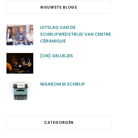
b
e
NIEUWSTE BLOGS
o
d
UITSLAG VAN DE
o
I
SCHRIJFWEDSTRIJD VAN CENTRE
CÉRAMIQUE
k
n
(ON) GELUKJES
WAAROM IK SCHRIJF
CATEGORIEËN